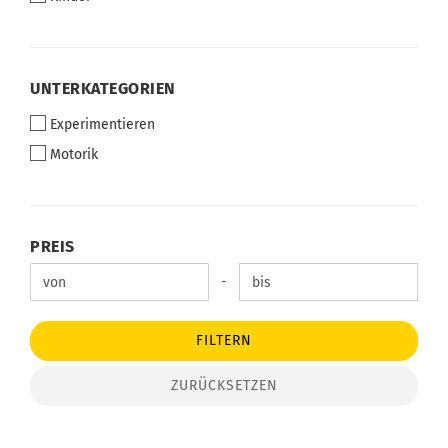
UNTERKATEGORIEN
UNTERKATEGORIEN
Experimentieren
Motorik
PREIS
PREIS
Preis bis
-
FILTERN
ZURÜCKSETZEN