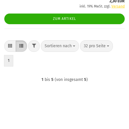
2,30 EUR
inkl. 19% MwSt. zzgl.
Versand
ZUM ARTIKEL
FILTER
Sortieren nach
pro Seite
Sortieren nach
32 pro Seite
1
1
bis
5
(von insgesamt
5
)