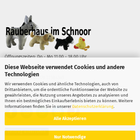
Öffnungszeiten: Do - Mo 11.00 - 18.00 Uhr
Diese Webseite verwendet Cookies und andere
Wüstestätte 2, 28195 Bremen
Technologien
WhatsApp
+49 (0)176 22384349
Telefon
+49 (0)421 1644786
Wir verwenden Cookies und ähnliche Technologien, auch von
Drittanbietern, um die ordentliche Funktionsweise der Website zu
E-Mail
info@raeuberhaus.de
gewährleisten, die Nutzung unseres Angebotes zu analysieren und
Ihnen ein bestmögliches Einkaufserlebnis bieten zu können. Weitere
Informationen finden Sie in unserer
Datenschutzerklärung
.
Alle Akzeptieren
Vertrag widerrufen
Nur Notwendige