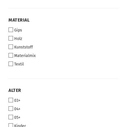
MATERIAL
MATERIAL
Gips
Holz
Kunststoff
Materialmix
Textil
ALTER
ALTER
03+
04+
05+
Kinder