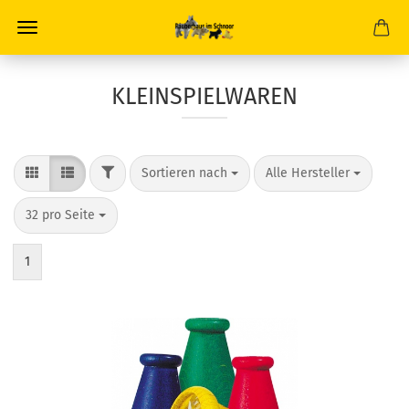
KLEINSPIELWAREN
FILTER
Sortieren nach
pro Seite
Sortieren nach
Alle Hersteller
pro Seite
32 pro Seite
1