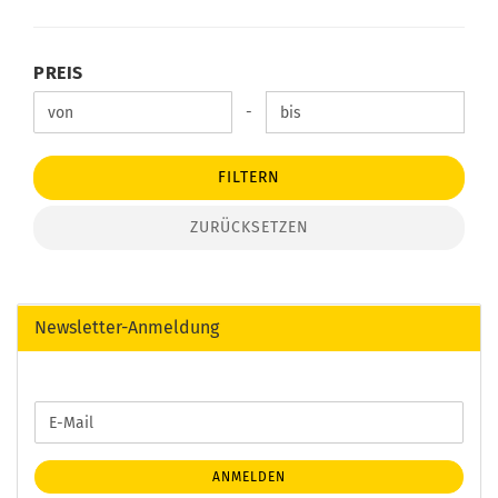
PREIS
PREIS
Preis bis
-
FILTERN
ZURÜCKSETZEN
Newsletter-Anmeldung
WEITER
E-
ZUR
Mail
NEWSLETTER-
ANMELDUNG
ANMELDEN