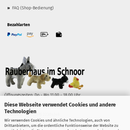
»
FAQ (Shop-Bedienung)
Bezahlarten
Öffnungszeiten: Do - Mo 11.00 - 18.00 Uhr
Diese Webseite verwendet Cookies und andere
Wüstestätte 2, 28195 Bremen
Technologien
WhatsApp
+49 (0)176 22384349
Telefon
+49 (0)421 1644786
Wir verwenden Cookies und ähnliche Technologien, auch von
Drittanbietern, um die ordentliche Funktionsweise der Website zu
E-Mail
info@raeuberhaus.de