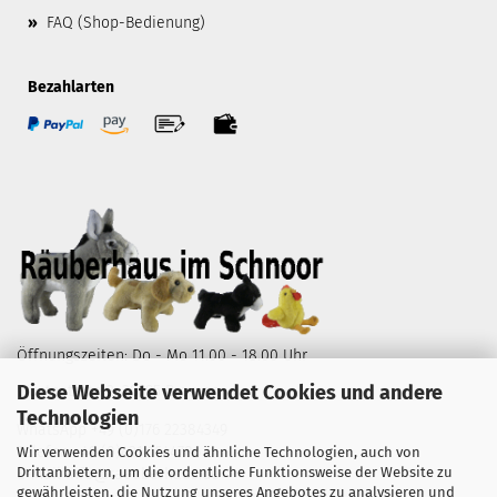
»
FAQ (Shop-Bedienung)
Bezahlarten
Öffnungszeiten: Do - Mo 11.00 - 18.00 Uhr
Diese Webseite verwendet Cookies und andere
Wüstestätte 2, 28195 Bremen
Technologien
WhatsApp
+49 (0)176 22384349
Telefon
+49 (0)421 1644786
Wir verwenden Cookies und ähnliche Technologien, auch von
Drittanbietern, um die ordentliche Funktionsweise der Website zu
E-Mail
info@raeuberhaus.de
gewährleisten, die Nutzung unseres Angebotes zu analysieren und