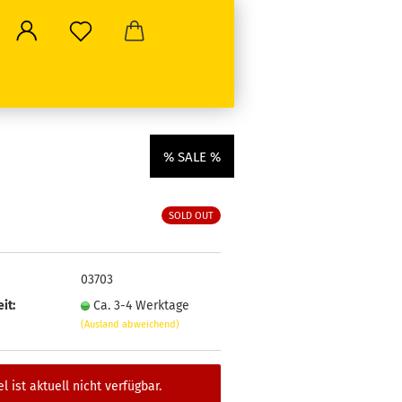
% SALE %
SOLD OUT
03703
it:
Ca. 3-4 Werktage
(Ausland abweichend)
el ist aktuell nicht verfügbar.