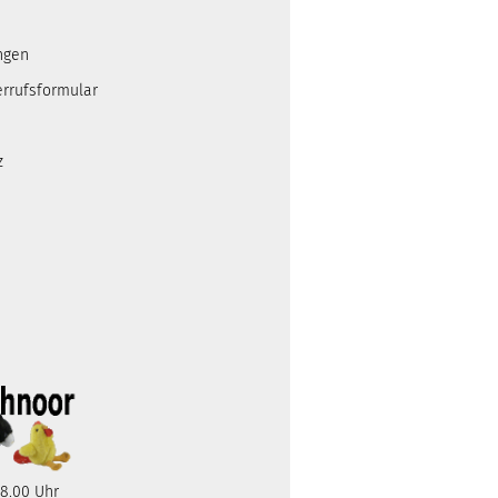
ngen
errufsformular
z
18.00 Uhr